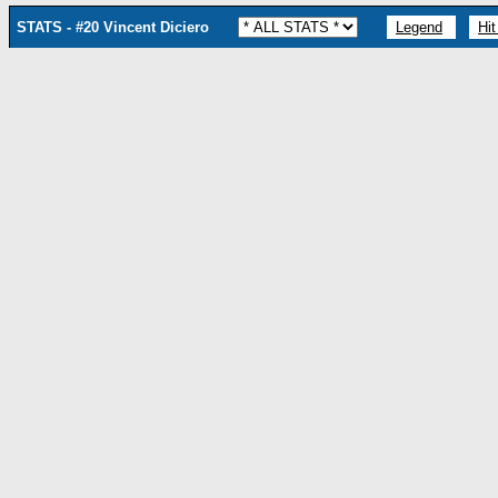
STATS - #20 Vincent Diciero
Legend
Hit